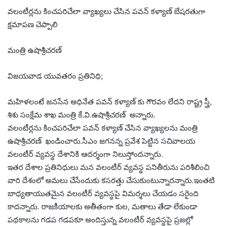
వలంటీర్లను కించపరిచేలా వ్యాఖ్యలు చేసిన పవన్ కళ్యాణ్ బేషరతుగా
క్షమాపణ చెప్పాలి
మంత్రి ఉషాశ్రీచరణ్
విజయవాడ యువతరం ప్రతినిధి;
మహిళలంటే జనసేన అధినేత పవన్ కళ్యాణ్ కు గౌరవం లేదని రాష్ట్ర స్త్రీ,
శిశు సంక్షేమ శాఖ మంత్రి కే.వి.ఉషాశ్రీచరణ్ అన్నారు.
వలంటీర్లను కించపరిచేలా పవన్ కళ్యాణ్ చేసిన వ్యాఖ్యలను మంత్రి
ఉషాశ్రీచరణ్ ఖండించారు.సీఎం జగనన్న ప్రవేశ పెట్టిన సచివాలయ
వలంటీర్ వ్యవస్థ దేశానికి ఆదర్శంగా నిలుస్తోందన్నారు.
ఇతర దేశాల ప్రతినిధులు మన వలంటీర్ వ్యవస్థ పనితీరును పరిశీలించి
వారి దేశంలో అమలు చేసేందుకు కసరత్తు చేసుకుంటున్నారన్నారు.ఇంతటి
బాధ్యతాయుతమైన వలంటీర్ వ్యవస్థపై విమర్శలు చేయడం సరైంది
కాదన్నారు. రాజకీయాలకు అతీతంగా కుల, మతాలు తేడా లేకుండా
పథకాలను గడప గడపకూ అందిస్తున్న వలంటీర్ వ్యవస్థపై ప్రజల్లో