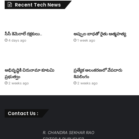
Recent Tech News
సీసీ కెమెరాలే రక్షకులు..
అప్పుల బాధతో రైతు ఆత్మహత్య
4 days ago
1 week ago
అభివృద్ధికి చిరునామా కూటమి
ప్రత్యేక అలంకరణలో వేపదారు
ప్రభుత్వం
శివలింగం
2 weeks ago
2 weeks ago
Contact Us :
R. CHANDRA SEKHAR RAO