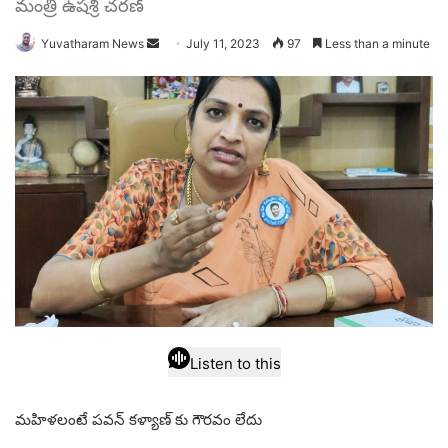
మంత్రి ఉషశ్రీ చరణ్
Send
Yuvatharam News
July 11, 2023
97
Less than a minute
an
email
Listen to this
మహిళలంటే పవన్ కళ్యాణ్ కు గౌరవం లేదు