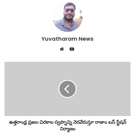
e
er
s
l
e
b
A
o
p
o
p
Yuvatharam News
k
YouTube
Website
ఉత్తరాంధ్ర ప్రజల చిరకాల స్వప్నాన్ని నెరవేరుస్తూ రాజాం బస్ స్టేషన్
నిర్మాణం