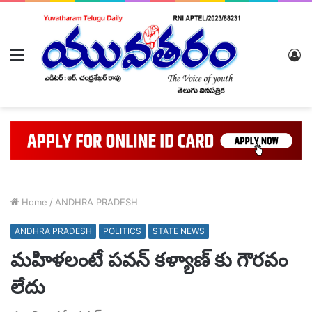
Menu
L
In
Home
/
ANDHRA PRADESH
ANDHRA PRADESH
POLITICS
STATE NEWS
మహిళలంటే పవన్ కళ్యాణ్ కు గౌరవం
లేదు