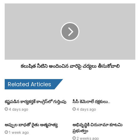
కలుషిత నీటిని అందించిన వారిపై చర్యలు తీసుకోవాలి
Related Articles
కష్టపడిన కార్యకర్తకే కాంగ్రెస్‌లో గుర్తింపు
సీసీ కెమెరాలే రక్షకులు..
4 days ago
4 days ago
అప్పుల బాధతో రైతు ఆత్మహత్య
అభివృద్ధికి చిరునామా కూటమి
ప్రభుత్వం
1 week ago
2 weeks ago