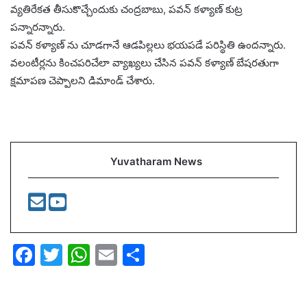
వ్యతిరేకత తీసుకొచ్చేందుకు చంద్రబాబు, పవన్ కళ్యాణ్ కుట్ర
పన్నారన్నారు.
పవన్ కళ్యాణ్ ను చూడగానే ఆడపిల్లలు భయపడే పరిస్థితి ఉందన్నారు.
వలంటీర్లను కించపరిచేలా వ్యాఖ్యలు చేసిన పవన్ కళ్యాణ్ బేషరతుగా
క్షమాపణ చెప్పాలని డిమాండ్ చేశారు.
Yuvatharam News
F
T
W
E
S
a
w
h
m
h
c
itt
at
ai
ar