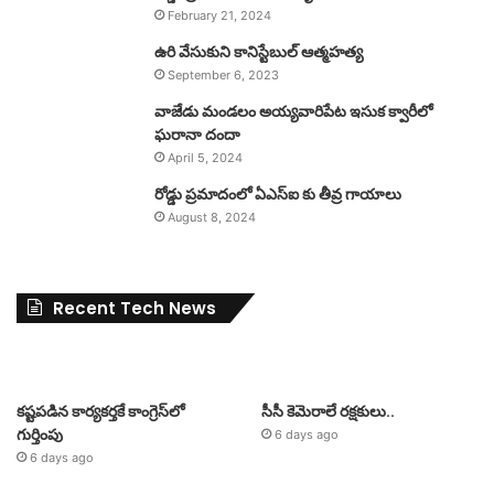
February 21, 2024
ఉరి వేసుకుని కానిస్టేబుల్ ఆత్మహత్య
September 6, 2023
వాజేడు మండలం అయ్యవారిపేట ఇసుక క్వారీలో
ఘరానా దందా
April 5, 2024
రోడ్డు ప్రమాదంలో ఏఎస్ఐ కు తీవ్ర గాయాలు
August 8, 2024
Recent Tech News
కష్టపడిన కార్యకర్తకే కాంగ్రెస్‌లో
సీసీ కెమెరాలే రక్షకులు..
గుర్తింపు
6 days ago
6 days ago