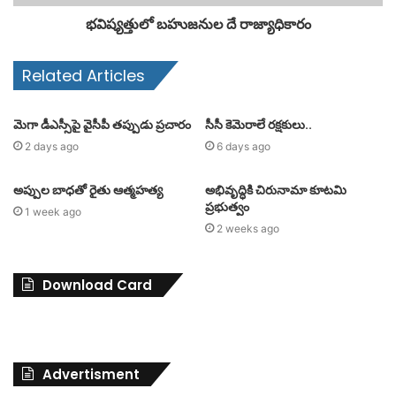
భవిష్యత్తులో బహుజనుల దే రాజ్యాధికారం
Related Articles
మెగా డీఎస్సీపై వైసీపీ తప్పుడు ప్రచారం
సీసీ కెమెరాలే రక్షకులు..
2 days ago
6 days ago
అప్పుల బాధతో రైతు ఆత్మహత్య
అభివృద్ధికి చిరునామా కూటమి
ప్రభుత్వం
1 week ago
2 weeks ago
Download Card
Advertisment