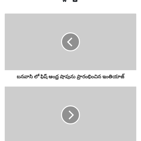
Website
బనవాసి లో ఫిష్ ఆంధ్ర షాపును ప్రారంభించిన ఇంతియాజ్