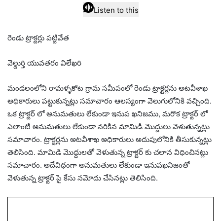
email
Listen to this
రెండు ట్రాక్టర్లు పట్టివేత
వెల్దుర్తి యువతరం విలేఖరి
మండలంలోని రామళ్ళకోట గ్రామ సమీపంలో రెండు ట్రాక్టర్లను అటవీశాఖ
అధికారులు పట్టుకున్నట్లు సమాచారం ఆలస్యంగా వెలుగులోనికి వచ్చింది.
ఒక ట్రాక్టర్ లో అనుమతులు లేకుండా ఇనుప ఖనిజము, మరొక ట్రాక్టర్ లో
ఎలాంటి అనుమతులు లేకుండా నరికిన మామిడి మొద్దులు వెళుతున్నట్లు
సమాచారం. ట్రాక్టర్లను అటవీశాఖ అధికారులు అదుపులోనికి తీసుకున్నట్లు
తెలిసింది. మామిడి మొద్దులతో వెళుతున్న ట్రాక్టర్ కు చలాన విధించినట్లు
సమాచారం. అదేవిధంగా అనుమతులు లేకుండా ఇనుపఖనిజంతో
వెళుతున్న ట్రాక్టర్ పై కేసు నమోదు చేసినట్లు తెలిసింది.