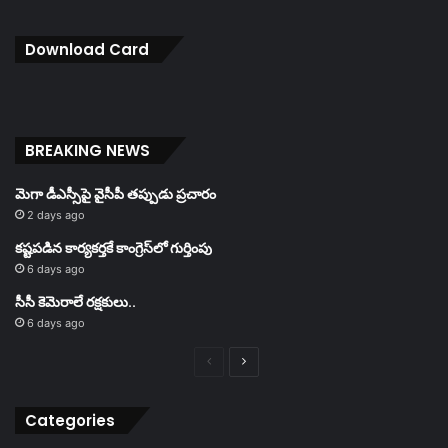
Download Card
BREAKING NEWS
మెగా డీఎస్సీపై వైసీపీ తప్పుడు ప్రచారం
2 days ago
కష్టపడిన కార్యకర్తకే కాంగ్రెస్‌లో గుర్తింపు
6 days ago
సీసీ కెమెరాలే రక్షకులు..
6 days ago
Previous
Next
page
page
Categories