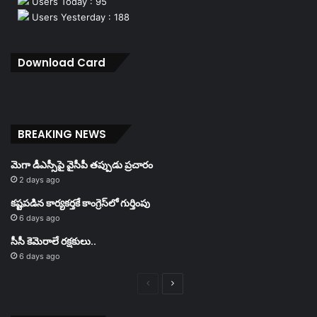
Users Today : 95
Users Yesterday : 188
Download Card
BREAKING NEWS
మెగా డీఎస్సీపై వైసీపీ తప్పుడు ప్రచారం
2 days ago
కష్టపడిన కార్యకర్తకే కాంగ్రెస్‌లో గుర్తింపు
6 days ago
సీసీ కెమెరాలే రక్షకులు..
6 days ago
Previous
Next
page
page