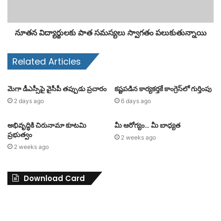
నూతన విద్యార్థులకు పాత సమస్యలు స్వాగతం పలుకుతున్నాయి
Related Articles
మెగా డీఎస్సీపై వైసీపీ తప్పుడు ప్రచారం
కష్టపడిన కార్యకర్తకే కాంగ్రెస్‌లో గుర్తింపు
2 days ago
6 days ago
అభివృద్ధికి చిరునామా కూటమి
మీ ఆరోగ్యం… మీ బాధ్యత
ప్రభుత్వం
2 weeks ago
2 weeks ago
Download Card