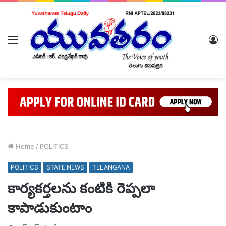
Menu
L
In
Home
/
POLITICS
POLITICS
STATE NEWS
TELANGANA
కార్యకర్తలను కంటికి రెప్పలా
కాపాడుకుంటాం