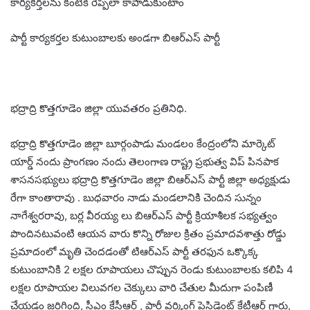
కార్యకర్తలను కంటికి రెప్పలా కాపాడుకుంటాం
పార్టీ కార్యకర్తల కుటుంబాలకు అండగా బిఆర్ఎస్ పార్టీ
భద్రాద్రి కొత్తగూడెం జిల్లా యువతరం ప్రతినిధి.
భద్రాద్రి కొత్తగూడెం జిల్లా బూర్గంపాడు మండలం కేంద్రంలోని మార్కెట్
యార్డ్ నందు ప్రాంగణం నందు తెలంగాణ రాష్ట్ర ప్రభుత్వ విప్ పినపాక
శాసనసభ్యులు భద్రాద్రి కొత్తగూడెం జిల్లా బిఆర్ఎస్ పార్టీ జిల్లా అధ్యక్షుడు
రేగా కాంతారావు . బుధవారం నాడు మండలానికి చెందిన సున్నం
నాగేశ్వరరావు, బర్ల వీరయ్య లు బిఆర్ఎస్ పార్టీ క్రియాశీలక సభ్యత్వం
పొందినటువంటి ఆయన వారు కొన్ని రోజుల క్రితం ప్రమాదవశాత్తు రోడ్డు
ప్రమాదంలో మృతి చెందడంతో టిఆర్ఎస్ పార్టీ తరఫున ఒక్కొక్క
కుటుంబానికి 2 లక్షల రూపాయలు చొప్పున రెండు కుటుంబాలకు కలిపి 4
లక్షల రూపాయల విలువగల చెక్కులు వారి చేతుల మీదుగా పంపిణీ
చేయడం జరిగింది, సీఎం కేసీఆర్ , పార్టీ వర్కింగ్ ప్రెసిడెంట్ కేటీఆర్ గారు,