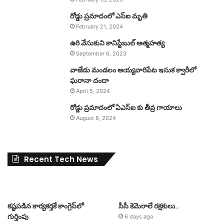
రోడ్డు ప్రమాదంలో ఎస్ఐ మృతి
February 21, 2024
ఉరి వేసుకుని కానిస్టేబుల్ ఆత్మహత్య
September 6, 2023
వాజేడు మండలం అయ్యవారిపేట ఇసుక క్వారీలో
ఘరానా దందా
April 5, 2024
రోడ్డు ప్రమాదంలో ఏఎస్ఐ కు తీవ్ర గాయాలు
August 8, 2024
Recent Tech News
కష్టపడిన కార్యకర్తకే కాంగ్రెస్‌లో
సీసీ కెమెరాలే రక్షకులు..
గుర్తింపు
6 days ago