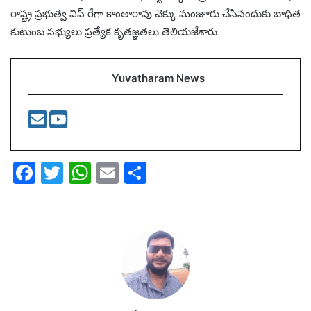
రాష్ట్ర ప్రభుత్వ విప్ రేగా కాంతారావు చెక్కు మంజూరు చేసినందుకు బాధిత
కుటుంబ సభ్యులు ప్రత్యేక కృతజ్ఞతలు తెలియజేశారు
Yuvatharam News
F
T
W
E
S
a
w
h
m
h
c
itt
at
ai
ar
e
er
s
l
e
b
A
o
p
o
p