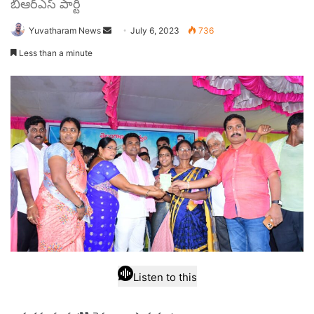
బిఆర్ఎస్ పార్టీ
Send
Yuvatharam News
July 6, 2023
736
an
Less than a minute
email
Listen to this