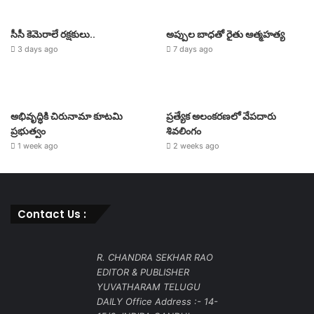
సీసీ కెమెరాలే రక్షకులు..
అప్పుల బాధతో రైతు ఆత్మహత్య
3 days ago
7 days ago
అభివృద్ధికి చిరునామా కూటమి
ప్రత్యేక అలంకరణలో వేపదారు
ప్రభుత్వం
శివలింగం
1 week ago
2 weeks ago
Contact Us :
R. CHANDRA SEKHAR RAO
EDITOR & PUBLISHER
YUVATHARAM TELUGU
DAILY Office Address :- 14-