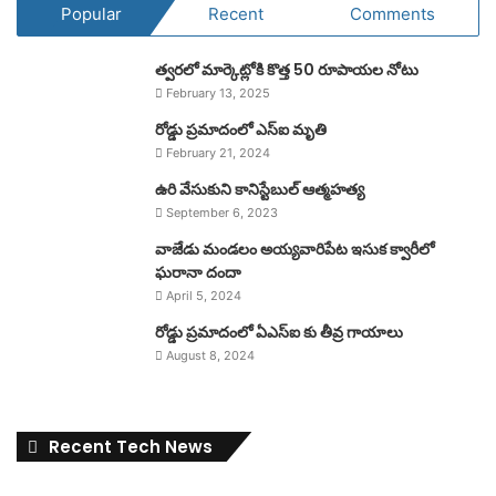
Popular
Recent
Comments
త్వరలో మార్కెట్లోకి కొత్త 50 రూపాయల నోటు
February 13, 2025
రోడ్డు ప్రమాదంలో ఎస్ఐ మృతి
February 21, 2024
ఉరి వేసుకుని కానిస్టేబుల్ ఆత్మహత్య
September 6, 2023
వాజేడు మండలం అయ్యవారిపేట ఇసుక క్వారీలో
ఘరానా దందా
April 5, 2024
రోడ్డు ప్రమాదంలో ఏఎస్ఐ కు తీవ్ర గాయాలు
August 8, 2024
Recent Tech News