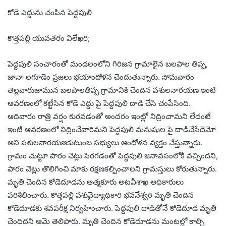
కోడె ఎద్దును చంపిన పెద్దపులి
కొత్తపల్లి యువతరం విలేఖరి;
పెద్దపులి సంచారంతో మండలంలోని గిరిజన గ్రామాలైన బలపాల తిప్ప,
జానా లగూడెం ప్రజలు భయాందోళన చెందుతున్నారు. సోమవారం
తెల్లవారుజామున బలపాలతిప్ప గ్రామానికి చెందిన పశులనారయణ ఇంటి
ఆవరణంలో కట్టేసిన కోడె ఎద్దు పై పెద్దపులి దాడి చేసి చంపేసింది.
ఆదివారం రాత్రి వర్షం కురవడంతో అందరం ఇంట్లో నిద్రించామని లేదంటే
ఇంటి ఆవరణంలో నిద్రించేవారిమని పెద్దపులి మనుషుల పై దాడిచేసేదెమో
అని పశులనారయణకుటుంబ సభ్యులు ఆందోళన వ్యక్తం చేస్తున్నారు.
గ్రామం చుట్టూ పారం చెట్లు పెరగడంతో పెద్దపులి జనావసంలోకి వచ్చిందని,
పారం చెట్లు తొలిగించి మాకు రక్షణకల్పించాలని గ్రామస్తులు కోరుతున్నారు.
మృతి చెందిన కోడెదూడను ఆత్మకూరు అటవీశాఖ అధికారులు
పరిశీలించారు. కొత్తపల్లి పశువైద్యాధికారి భవనేశ్వరి మృతి చెందిన
కోడెదూడకు శవపరీక్ష నిర్వహించారు. పెద్దపులి దాడితోనే కోడెదూడ మృతి
చెందిదని ఆమె తెలిపారు. మృతి చెందిన కోడెదూడను మంటల్లో కాల్చి