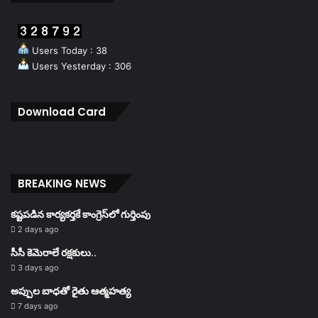
Users Today : 38
Users Yesterday : 306
Download Card
BREAKING NEWS
కష్టపడిన కార్యకర్తకే కాంగ్రెస్‌లో గుర్తింపు
2 days ago
సీసీ కెమెరాలే రక్షకులు..
3 days ago
అప్పుల బాధతో రైతు ఆత్మహత్య
7 days ago