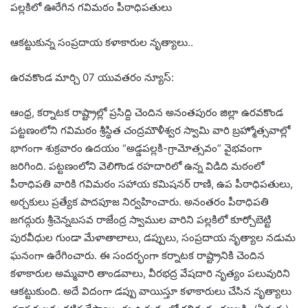
పల్లకిలో ఊరేగిన గవిమఠం పీఠాధిపతులు
ఆకట్టుకున్న సంప్రదాయ కళాకారుల నృత్యాలు..
ఉరవకొండ మార్చి 07 యువతరం న్యూస్:
ఆంధ్ర, కర్నాటక రాష్ట్రాల్లో ప్రసిద్ది చెందిన అనంతపురం జిల్లా ఉరవకొండ
పట్టణంలోని గవిమఠం శ్రీస్థిత చంద్రమౌళీశ్వర స్వామి వారి బ్రహ్మోత్సవాల్లో
భాగంగా శుక్రవారం ఉదయం “అడ్డపల్లకి-గ్రామోత్సవం” వైభవంగా
జరిగింది. పట్టణంలోని వెలిగొండ రహదారిలో ఉన్న విడిది మఠంలో
పీఠాధిపతి వారికి గవిమఠం సహాయ కమిషనర్ రాణి, ఉప పీఠాధిపతులు,
అర్చకులు ప్రత్యేక పాదపూజ నిర్వహించారు. అనంతరం పీఠాధిపతి
జగద్గురు శ్రీచెన్నబసవ రాజేంద్ర స్వాముల వారిని పల్లకిలో కూర్చోబెట్టి
పురవీధుల గుండా మేళాతాలాలు, డప్పులు, సంప్రదాయ నృత్యాల నడుమ
ఘనంగా ఉరేగించారు. ఈ సందర్భంగా కర్నాటక రాష్ట్రానికి చెందిన
కళాకారుల అమ్మవారి తాండవాలు, వీరభద్ర వేషదారి నృత్యం పలువురిని
ఆకట్టుకుంది. అదే విదంగా డప్పు వాయిస్తూ కళాకారులు చేసిన నృత్యాలు