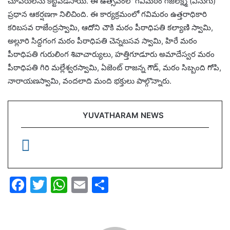
చూపరులను కట్టిపడేసాయి. ఈ ఉత్సవంలో గవిమఠం గజలక్ష్మి (ఏనుగు)
ప్రధాన ఆకర్షణగా నిలిచింది. ఈ కార్యక్రమంలో గవిమఠం ఉత్తరాధికారి
కరిబసవ రాజేంద్రస్వామి, ఆదోని చౌకి మఠం పీఠాధిపతి కల్యాణి స్వామి,
అల్లూరి సిద్దగంగ మఠం పీఠాధిపతి చెన్నబసవ స్వామి, హిరే మఠం
పీఠాధిపతి గురులింగ శివాచార్యులు, హత్తిగూడూరు అమాదేస్వర మఠం
పీఠాధిపతి గిరి మల్లేశ్వరస్వామి, ఏజెంట్ రాజన్న గౌడ్, మఠం సిబ్బంది గోపి,
నారాయణస్వామి, వందలాది మంది భక్తులు పాల్గొన్నారు.
YUVATHARAM NEWS
F
T
W
E
S
a
w
h
m
h
c
itt
at
ai
ar