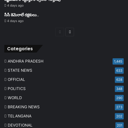
4 days ago
సీసీ కెమెరాలే రక్షకులు..
4 days ago
Previous
Next
page
page
Categories
ANDHRA PRADESH
1,445
STATE NEWS
633
OFFICIAL
628
POLITICS
348
WORLD
290
BREAKING NEWS
273
TELANGANA
202
DEVOTIONAL
201