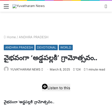
Menu
L
In
Home
/
ANDHRA PRADESH
ANDHRA PRADESH
DEVOTIONAL
WORLD
వైభవంగా ‘అడ్డపల్లకి’ గ్రామోత్సవం..
Send
YUVATHARAM NEWS
March 8, 2025
124
1 minute read
an
email
Listen to this
వైభవంగా ‘అడ్డపల్లకి’ గ్రామోత్సవం..