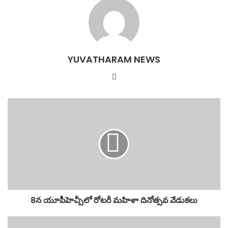
e
er
s
l
e
b
A
o
p
o
p
YUVATHARAM NEWS
k
Website
8న యూపీహెచ్సీలో రోటరీ మహిళా దినోత్సవ వేడుకలు