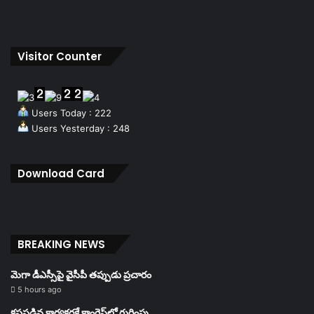
Visitor Counter
Users Today : 222
Users Yesterday : 248
Download Card
BREAKING NEWS
మెగా డీఎస్సీపై వైసీపీ తప్పుడు ప్రచారం
5 hours ago
కష్టపడిన కార్యకర్తకే కాంగ్రెస్‌లో గుర్తింపు