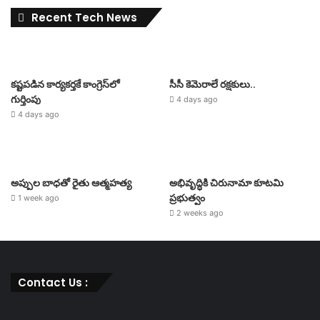
Recent Tech News
కష్టపడిన కార్యకర్తకే కాంగ్రెస్‌లో
సీసీ కెమెరాలే రక్షకులు..
గుర్తింపు
4 days ago
4 days ago
అప్పుల బాధతో రైతు ఆత్మహత్య
అభివృద్ధికి చిరునామా కూటమి
ప్రభుత్వం
1 week ago
2 weeks ago
Contact Us :