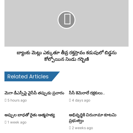
బ్యాంకు మెట్లు ఎక్కుతూ తీవ్ర రక్తస్రావం కడుపులో బిడ్డను
కోల్పోయిన నిండు గర్భిణి
Related Articles
మెగా డీఎస్సీపై వైసీపీ తప్పుడు ప్రచారం
సీసీ కెమెరాలే రక్షకులు..
5 hours ago
4 days ago
అప్పుల బాధతో రైతు ఆత్మహత్య
అభివృద్ధికి చిరునామా కూటమి
ప్రభుత్వం
1 week ago
2 weeks ago