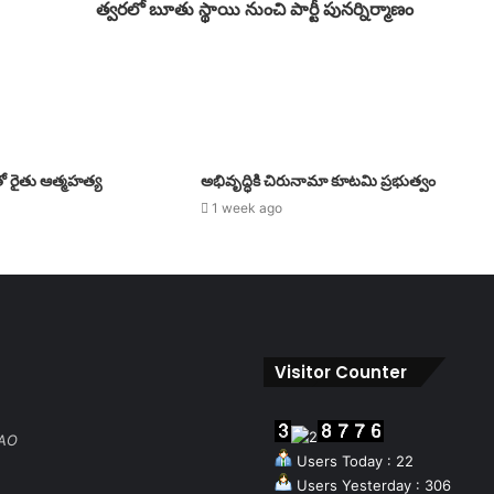
త్వరలో బూతు స్థాయి నుంచి పార్టీ పునర్నిర్మాణం
ో రైతు ఆత్మహత్య
అభివృద్ధికి చిరునామా కూటమి ప్రభుత్వం
1 week ago
Visitor Counter
RAO
Users Today : 22
Users Yesterday : 306