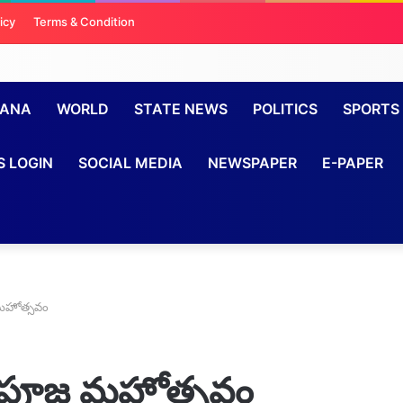
icy
Terms & Condition
GANA
WORLD
STATE NEWS
POLITICS
SPORTS
S LOGIN
SOCIAL MEDIA
NEWSPAPER
E-PAPER
మహోత్సవం
 పూజ మహోత్సవం