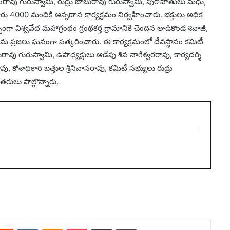
ివాసరావు గురుస్వామి, రుద్రు బాబురావు గురుస్వామి, పురోహితులు మధు,
ు 4000 మందికి అన్నదాన కార్యక్రమం నిర్వహించారు. భక్తులు అధిక
భంగా విశ్వవేద మహాగ్రంథం గ్రంథకర్త గ్రామానికి చెందిన తాడికొండ శివాజీ,
్రామ ప్రజలు ఘనంగా సత్కరించారు. ఈ కార్యక్రమంలో దేవస్థానం కమిటీ
బాబురావు గురుస్వామి, ఉపాధ్యక్షులు ఆడేపు శివ నాగేశ్వరరావు, కార్యదర్శి
, కోశాధికారి బత్తుల శ్రీనివాసరావు, కమిటీ సభ్యులు రుద్రు
రులు పాల్గొన్నారు.
terest
Reddit
VKontakte
Odnoklassniki
Pocket
Share via Email
Print