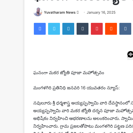
Send
Yuvatharam News
January 16, 2025
an
Facebook
Twitter
LinkedIn
Tumblr
Pinterest
Reddit
email
ఘనంగా మకర జ్యోతి పూజా మహోత్సవం
మంగళగిరి ప్రతినిధి జనవరి 16 యువతరం న్యూస్:
నవులూరు శ్రీ ధర్మశాస్త్ర అయ్యప్పస్వామి వారి దేవస్థానంలో 
అయ్యప్పస్వామి వారి మకర జ్యోతి దర్శన పూజా మహోత్సవ
అభిషేకం నిర్వహించి ఆభరణాలను అలంకరించారు. స్వామ
నిర్వహించారు. గ్రామ ప్రజలతోపాటు మంగళగిరి పట్టణ పరి