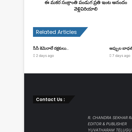
ఈ మకర సంక్రాంతి పండుగ ప్రతి ఇంట ఆనందం
వెళ్లివిరియాలి
Related Articles
సీసీ కెమెరాలే రక్షకులు..
అప్పుల బాధత
2 days ago
7 days ago
Contact Us :
R. CHANDRA SEKHAR 
EDITOR & PUBLISHER
YUVATHARAM TELUGU