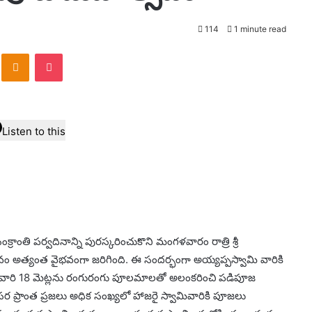
114
1 minute read
VKontakte
Odnoklassniki
Pocket
Listen to this
సంక్రాంతి పర్వదినాన్ని పురస్కరించుకొని మంగళవారం రాత్రి శ్రీ
ం అత్యంత వైభవంగా జరిగింది. ఈ సందర్భంగా అయ్యప్పస్వామి వారికి
ివారి 18 మెట్లను రంగురంగు పూలమాలతో అలంకరించి పడిపూజ
సర ప్రాంత ప్రజలు అధిక సంఖ్యలో హాజరై స్వామివారికి పూజలు