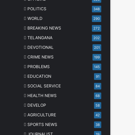
POLITICS
348
WORLD
290
BREAKING NEWS
272
TELANGANA
202
DEVOTIONAL
201
CRIME NEWS
199
PROBLEMS
145
EDUCATION
91
SOCIAL SERVICE
84
HEALTH NEWS
68
DEVELOP
58
AGRICULTURE
42
SPORTS NEWS
38
JOURNALIST
19