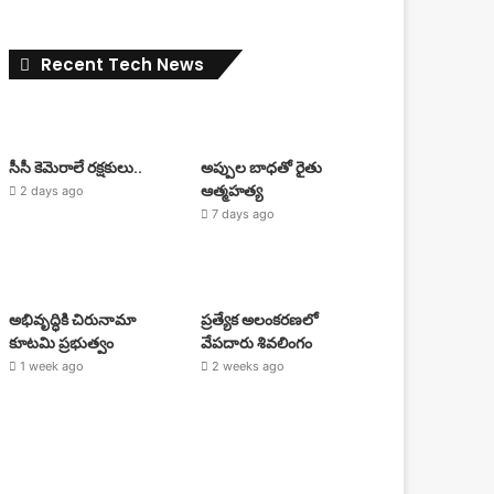
Recent Tech News
సీసీ కెమెరాలే రక్షకులు..
అప్పుల బాధతో రైతు
ఆత్మహత్య
2 days ago
7 days ago
అభివృద్ధికి చిరునామా
ప్రత్యేక అలంకరణలో
కూటమి ప్రభుత్వం
వేపదారు శివలింగం
1 week ago
2 weeks ago