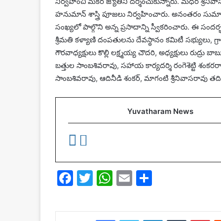
నిర్వహించి మకర జ్యోతిని దర్శించుకున్నారు. మధిర శ్రీన
హనుమాన్ శాస్త్రి పూజలు నిర్వహించారు. అనంతరం సుమార
సంఖ్యలో పాల్గొని అన్న ప్రసాదాన్ని స్వీకరించారు. ఈ సందర్
శ్రీమతి కళ్యాణి దంపతులను దేవస్థానం కమిటీ సభ్యులు, గ
గౌరవాధ్యక్షులు కొల్లి లక్ష్మయ్య చౌదరి, అధ్యక్షులు రుద్రు 
బత్తుల సాంబశివరావు, సహాయ కార్యదర్శి రంగెశెట్టి శంకరరావు
సాంబశివరావు, ఆదినీడి శంకర్, మాగంటి శ్రీనివాసరావు తదిత
Yuvatharam News
F
T
W
E
S
a
w
h
m
h
c
itt
at
ai
ar
Facebook
Twitter
LinkedIn
Tumblr
Pin