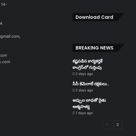
 14-
Download Card
RA
gmail.com,
BREAKING NEWS
com
కష్టపడిన కార్యకర్తకే
s.com
కాంగ్రెస్‌లో గుర్తింపు
2 days ago
సీసీ కెమెరాలే రక్షకులు..
2 days ago
అప్పుల బాధతో రైతు
ఆత్మహత్య
7 days ago
Previous
Next
page
page