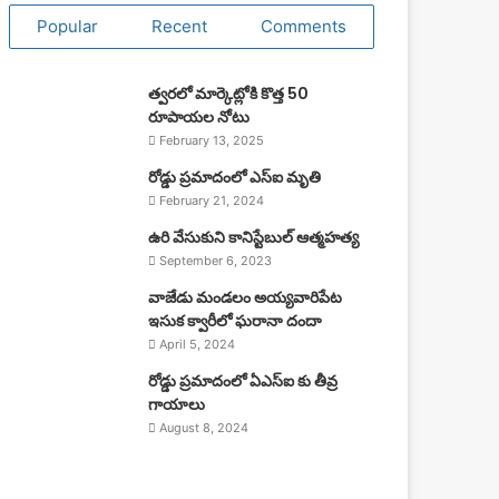
Popular
Recent
Comments
త్వరలో మార్కెట్లోకి కొత్త 50
రూపాయల నోటు
February 13, 2025
రోడ్డు ప్రమాదంలో ఎస్ఐ మృతి
February 21, 2024
ఉరి వేసుకుని కానిస్టేబుల్ ఆత్మహత్య
September 6, 2023
వాజేడు మండలం అయ్యవారిపేట
ఇసుక క్వారీలో ఘరానా దందా
April 5, 2024
రోడ్డు ప్రమాదంలో ఏఎస్ఐ కు తీవ్ర
గాయాలు
August 8, 2024