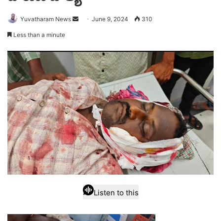
Send
Yuvatharam News
June 9, 2024
310
an
Less than a minute
email
Listen to this