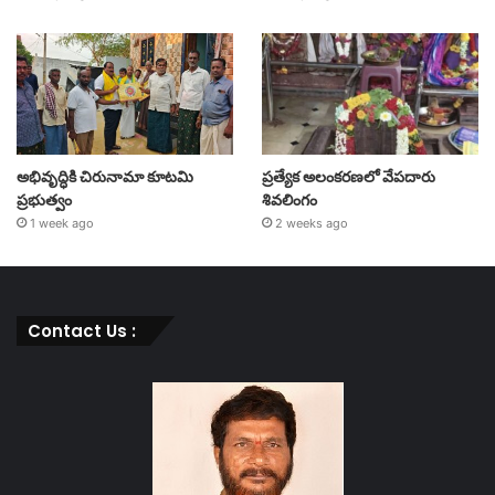
అభివృద్ధికి చిరునామా కూటమి
ప్రత్యేక అలంకరణలో వేపదారు
ప్రభుత్వం
శివలింగం
1 week ago
2 weeks ago
Contact Us :