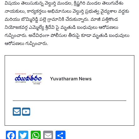
విషయం తెలుసుకున్న వెల్దుర్తి మండల, క్రిష్ణగిరి మండల తెలుగుదేశం
నాయకులు, కార్యకర్తలు అభిమానులు వెల్దుర్తి ప్రభుత్వ వైద్యశాల వద్దకు
మరియు బొమ్మిరెడ్డి పల్లె గ్రామానికి చేరుకున్నారు. మాజీ పత్తికొండ
నియోజకవర్గ ఎమ్మెల్యే శ్రీదేవి పై మృతుడి బంధువులు ఆరోపణలు
గుప్పించారు. అదేవిధంగా పోలీసుల తీరుపై కూడా మృతుడి బంధువులు
ఆరోపణలు గుప్పించారు.
Yuvatharam News
F
T
W
E
S