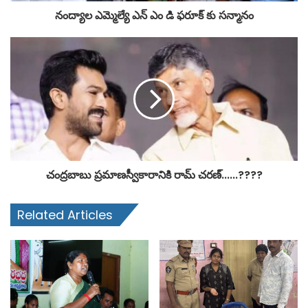
నంద్యాల ఎమ్మెల్యే ఎన్ ఎం డి ఫరూక్ కు సన్మానం
చంద్రబాబు ప్రమాణస్వీకారానికి రామ్ చరణ్......????
Related Articles