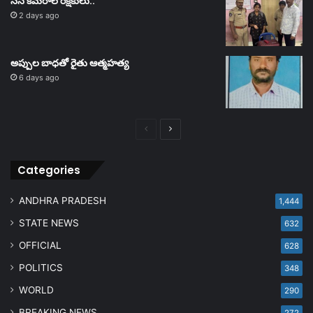
సీసీ కెమెరాలే రక్షకులు..
2 days ago
అప్పుల బాధతో రైతు ఆత్మహత్య
6 days ago
Previous
Next
page
page
Categories
ANDHRA PRADESH
1,444
STATE NEWS
632
OFFICIAL
628
POLITICS
348
WORLD
290
BREAKING NEWS