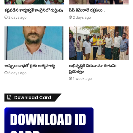
కష్టపడిన కార్యకర్తకే కాంగ్రెస్‌లో గుర్తింపు
సీసీ కెమెరాలే రక్షకులు..
2 days ago
2 days ago
అప్పుల బాధతో రైతు ఆత్మహత్య
అభివృద్ధికి చిరునామా కూటమి
ప్రభుత్వం
6 days ago
1 week ago
Download Card