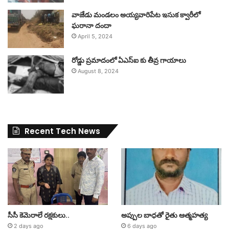
వాజేడు మండలం అయ్యవారిపేట ఇసుక క్వారీలో
ఘరానా దందా
April 5, 2024
రోడ్డు ప్రమాదంలో ఏఎస్ఐ కు తీవ్ర గాయాలు
August 8, 2024
Recent Tech News
సీసీ కెమెరాలే రక్షకులు..
అప్పుల బాధతో రైతు ఆత్మహత్య
2 days ago
6 days ago