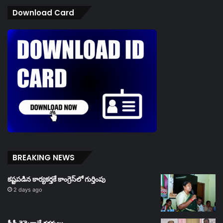
Download Card
BREAKING NEWS
కష్టపడిన కార్యకర్తకే కాంగ్రెస్‌లో గుర్తింపు
2 days ago