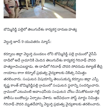
బొమ్మిరెడ్డి పల్లెలో తెలుగుదేశం కార్యకర్త దారుణ హత్య
వెల్దుర్తి జూన్ 9 యువతరం న్యూస్:
కర్నూలు జిల్లా వెల్దుర్తి మండలం లోని బొమ్మిరెడ్డి పల్లె గ్రామంలో వైసీపీ
దాడిలో అదే గ్రామానికి చెందిన తెలుగుదేశం కార్యకర్త గిరినాథ్ చౌదరి
హత్యగావింపబడ్డాడు. ఈ దాడిలో గిరినాథ్ చౌదరి సోదరుడు కళ్యాణ్ తీవ్ర
గాయాలు కాగా కర్నూల్ ప్రభుత్వ వైద్యశాలకు చికిత్స నిమిత్తం
తరలించారు. సంఘటన విషయాన్ని తెలుసుకున్న కర్నూలు జిల్లా ఎస్పీ
కృష్ణ కాంత్ బొమ్మిరెడ్డిపల్లి గ్రామంలో సంఘటన స్థలాన్ని సందర్శించారు.
గ్రామంలో ఎటువంటి అవాంఛనీయ సంఘటన చోటు చేసుకోకుండా గట్టి
పోలీసు బందోబస్తు ఏర్పాటు చేశారు. అదేవిధంగా పోస్ట్ మార్టం నిమిత్తం
గిరినాథ్ చౌదరి మృతదేహాన్ని వెల్దుర్తి ప్రభుత్వ వైద్యశాలకు తరలించారు.