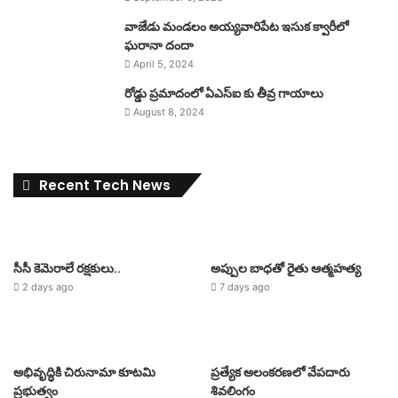
వాజేడు మండలం అయ్యవారిపేట ఇసుక క్వారీలో
ఘరానా దందా
April 5, 2024
రోడ్డు ప్రమాదంలో ఏఎస్ఐ కు తీవ్ర గాయాలు
August 8, 2024
Recent Tech News
సీసీ కెమెరాలే రక్షకులు..
అప్పుల బాధతో రైతు ఆత్మహత్య
2 days ago
7 days ago
అభివృద్ధికి చిరునామా కూటమి
ప్రత్యేక అలంకరణలో వేపదారు
ప్రభుత్వం
శివలింగం