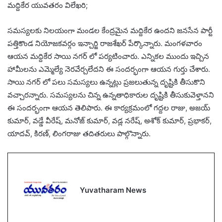
మద్దికేర యువతరం విలేఖరి;
సమస్యలకు నిలయంగా మండల కేంద్రమైన మద్దికేర ఉందని జనసేన పార్టీ
పత్తికొండ నియోజకవర్గం ఇన్చార్జి రాజశేఖర్ పేర్కొన్నారు. మంగళవారం
ఆయన మద్దికేర సాయి నగర్ లో పర్యటించారు. ఎన్నికల ముందు ఇచ్చిన
హామీలను ఎమ్మెల్యే నెరవేర్చలేదని ఈ సందర్భంగా ఆయన గుర్తు చేశారు.
సాయి నగర్ లో పలు సమస్యలు ఉన్నట్లు ప్రజలుతున్న దృష్టికి తీసుకొని
వచ్చారన్నారు. సమస్యలను చిన్న ఉన్నతాధికారుల దృష్టికి తీసుకువెళ్తానని
ఈ సందర్భంగా ఆయన తెలిపారు. ఈ కార్యక్రమంలో గద్దల రాజు, అజయ్
కుమార్, వడ్డే వీరేష్, మనోజ్ కుమార్, వడ్ల నరేష్, అశోక్ కుమార్, ప్రభాకర్,
యాదవ్, కిరణ్, లింగరాజు తదితరులు పాల్గొన్నారు.
Yuvatharam News