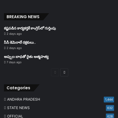
BREAKING NEWS
కష్టపడిన కార్యకర్తకే కాంగ్రెస్‌లో గుర్తింపు
2 days ago
సీసీ కెమెరాలే రక్షకులు..
2 days ago
అప్పుల బాధతో రైతు ఆత్మహత్య
7 days ago
Previous
Next
page
page
Categories
ANDHRA PRADESH
1,444
STATE NEWS
632
OFFICIAL
628