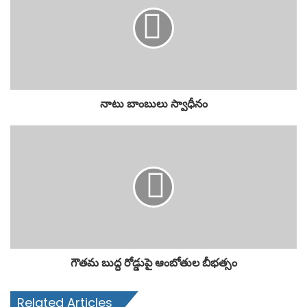
నాటు బాంబులు స్వాధీనం
గౌతమ బుద్ధ రోడ్డుపై ఆంబోతుల బీభత్సం
Related Articles