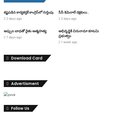
కష్టపడిన కార్యకర్తకే కాంగ్రెస్‌లో గుర్తింపు
సీసీ కెమెరాలే రక్షకులు..
2 days ago
2 days ago
అప్పుల బాధతో రైతు ఆత్మహత్య
అభివృద్ధికి చిరునామా కూటమి
ప్రభుత్వం
7 days ago
1 week ago
Download Card
Advertisment
Follow Us