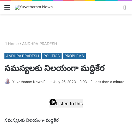
Menu
L
In
Home
/
ANDHRA PRADESH
ANDHRA PRADESH
POLITICS
PROBLEMS
సమస్యలకు నిలయంగా మద్దికేర
Send
Yuvatharam News
July 26, 2023
93
Less than a minute
an
email
Listen to this
సమస్యలకు నిలయంగా మద్దికేర