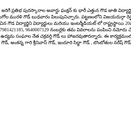
ు జరిగే ప్రతిభ పురస్కారాల అవార్డు ఫంక్షన్ కు భారీ ఎత్తున గౌడ జాతి విద్యార్
రంగోల మురళి గౌడ్ బుధవారం పిలుపునిచ్చారు. పట్టణంలోని విజయదుర్గా రెస్టారె
డ విద్యార్థిని విద్యార్థులు మరియు ఇంటర్మీడియట్ లో రాష్ట్రస్థాయి 20వ ర
 7981421185, 9640007129 నంబర్లకు తమ వివరాలను పంపించి నమోదు చేసుకో
ద్యమ సంఘాల నేత చక్రవర్తి గౌడ్ లు హాజరవుతారన్నారు. ఈ కార్యక్రమంల
 అంకన్న గారి శ్రీనివాస్ గౌడ్, ఇందూరి సిద్ధా గౌడ్ , బొంబోతుల నరేష్ గౌడ్ ,