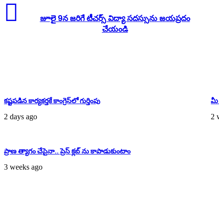
జూలై 9న జరిగే టీచర్స్ విద్యా సదస్సును జయప్రదం
చేయండి
Related Articles
కష్టపడిన కార్యకర్తకే కాంగ్రెస్‌లో గుర్తింపు
మీ
2 days ago
2 
ప్రాణ త్యాగం చేసైనా.. ప్రెస్ క్లబ్ ను కాపాడుకుంటాం
3 weeks ago
Download Card
Advertisment