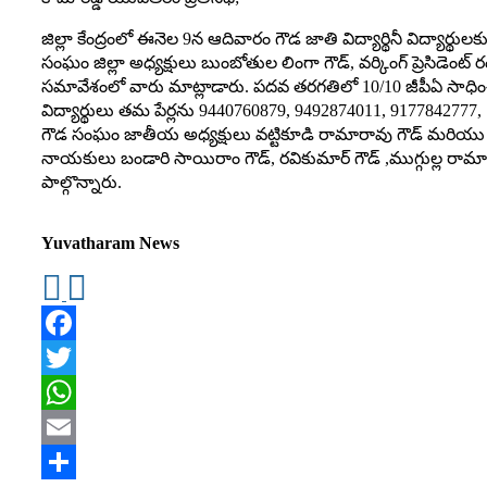
జిల్లా కేంద్రంలో ఈనెల 9న ఆదివారం గౌడ జాతి విద్యార్థినీ విద్యార్థులక
సంఘం జిల్లా అధ్యక్షులు బుంబోతుల లింగా గౌడ్, వర్కింగ్ ప్రెసిడెంట్ 
సమావేశంలో వారు మాట్లాడారు. పదవ తరగతిలో 10/10 జీపీఏ సాధించిన గౌ
విద్యార్థులు తమ పేర్లను 9440760879, 9492874011, 9177842777,
గౌడ సంఘం జాతీయ అధ్యక్షులు వట్టికూడి రామారావు గౌడ్ మరియు ఉ
నాయకులు బండారి సాయిరాం గౌడ్, రవికుమార్ గౌడ్ ,ముగ్గుల్ల రామా గౌడ్,
పాల్గొన్నారు.
Yuvatharam News
Facebook
Twitter
WhatsApp
Email