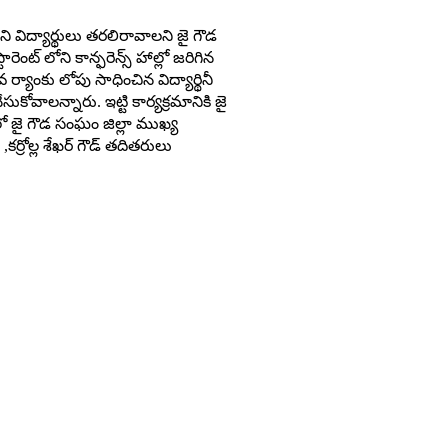
థిని విద్యార్థులు తరలిరావాలని జై గౌడ
ంట్ లోని కాన్ఫరెన్స్ హాల్లో జరిగిన
్యాంకు లోపు సాధించిన విద్యార్థినీ
వాలన్నారు. ఇట్టి కార్యక్రమానికి జై
ో జై గౌడ సంఘం జిల్లా ముఖ్య
కర్రోల్ల శేఖర్ గౌడ్ తదితరులు