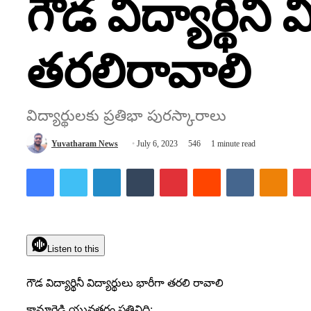
గౌడ విద్యార్థిని 
తరలిరావాలి
విద్యార్థులకు ప్రతిభా పురస్కారాలు
Send
Yuvatharam News
July 6, 2023
546
1 minute read
an
Facebook
Twitter
LinkedIn
Tumblr
Pinterest
Reddit
VKontakte
Odnok
email
Listen to this
గౌడ విద్యార్థినీ విద్యార్థులు భారీగా తరలి రావాలి
కామారెడ్డి యువతరం ప్రతినిధి;