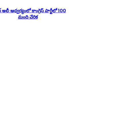
్ అలీ ఆధ్వర్యంలో కాంగ్రెస్ పార్టీలో 100
మంది చేరిక