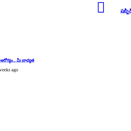
షబ్బీర
 ఆరోగ్యం… మీ బాధ్యత
weeks ago