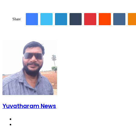
Share
Facebook
Twitter
LinkedIn
Tumblr
Pinterest
Reddit
VKon
Share
Yuvatharam News
Website
YouTube