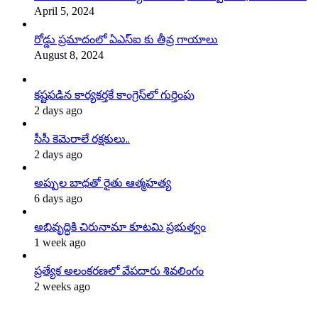
April 5, 2024
రోడ్డు ప్రమాదంలో ఏఎస్ఐ కు తీవ్ర గాయాలు
August 8, 2024
కష్టపడిన కార్యకర్తకే కాంగ్రెస్‌లో గుర్తింపు
2 days ago
సీసీ కెమెరాలే రక్షకులు..
2 days ago
అప్పుల బాధతో రైతు ఆత్మహత్య
6 days ago
అభివృద్ధికి చిరునామా కూటమి ప్రభుత్వం
1 week ago
ప్రత్యేక అలంకరణలో వేపదారు శివలింగం
2 weeks ago