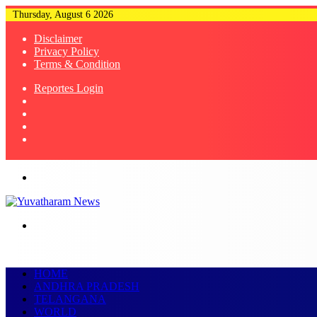
Thursday, August 6 2026
Disclaimer
Privacy Policy
Terms & Condition
Reportes Login
Instagram
YouTube
Twitter
Facebook
Menu
Log
In
HOME
ANDHRA PRADESH
TELANGANA
WORLD