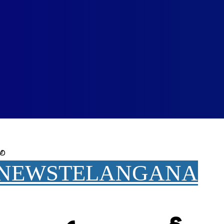
లి
 NEWS
TELANGANA