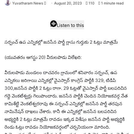
Send
Yuvatharam News
August 20, 2023
110
1 minute read
an
email
Listen to this
సర్పంచ్ ఉప ఎన్నికల్లో జనసేన పార్టీ గ్లాసు గుర్తుకు 2 ఓట్లు మాత్రమే
(యువతరం ఆగస్టు 20) వీరులపాడు విలేఖరి:
వీరులపాడు మండలం దాచవరం గ్రామంలో శనివారం సర్పంచ్, ఉప
ఎన్నికలు జరిగాయి ఎన్నికల్లో వైఎస్సార్ కాంగ్రెస్ పార్టీకి 329, టిడిపి
300,జనసేన పార్టీకి 2 ఓట్లు రాగా. 29 ఓట్లతో వైఎస్సార్ పార్టీ బలపరిచిన
గద్దె వెంకటేశ్వర్లు గెలుపొందారు. జనసేన పార్టీకి చెందిన నియోజకవర్గ నేత
కామిశేట్టి వెంకటేశ్వరరావు ఈ సర్పంచ్ ఎన్నికల్లో జనసేన పార్టీ తరపున
నామినేషన్ దాఖలు చేశారు. కానీ ఈ ఎన్నికల్లో జనసేన బలపరిచిన
అభ్యర్థికి 2 ఓట్లు మాత్రమే రావడం ఇక్కడ విశేషం జనసేన పార్టీ అభ్యర్థికి
రెండు ఓట్లు రావడం నియోజకవర్గంలో చర్చనియంగా మారింది.