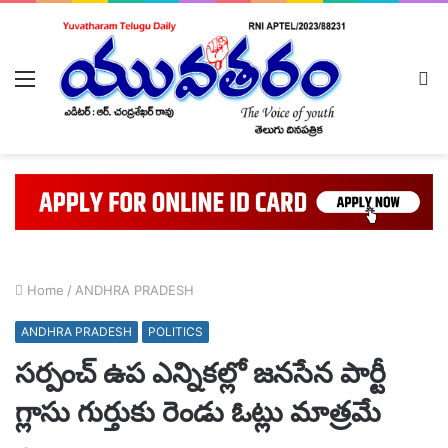
Menu
L
In
Home
/
ANDHRA PRADESH
ANDHRA PRADESH
POLITICS
సర్పంచ్ ఉప ఎన్నికల్లో జనసేన పార్టీ
గ్లాసు గుర్తుకు రెండు ఓట్లు మాత్రమే