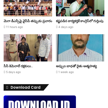
మెగా డీఎస్సీపై వైసీపీ తప్పుడు ప్రచారం
కష్టపడిన కార్యకర్తకే కాంగ్రెస్‌లో గుర్తింపు
11 hours ago
4 days ago
సీసీ కెమెరాలే రక్షకులు..
అప్పుల బాధతో రైతు ఆత్మహత్య
5 days ago
1 week ago
Download Card