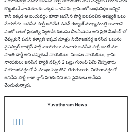
నియోజవర్గం మేము జనసేన పార్టీ నాయకులు మని చెప్పుకొని గుండె మీద
కొట్టుకునే నాయకులకు ఇక్కడ దాచవరం గ్రామంలో బంధువర్గం ఉన్నది
కానీ ఇక్కడ ఆ బంధువర్గం కూడా జనసేన పార్టీ బలపరిచిన అభ్యర్థికి ఓటు
వేయలేదు. జనసేన పార్టీ అధినేత పవన్ కళ్యాణ్ ముఖ్యమంత్రి కావాలని
ఎంతో ఆశతో ప్రభుత్వ వ్యతిరేక ఓటును చీలనీయను అని ప్రతి మీటింగ్ లో
చెప్పుకునే పవన్ కళ్యాణ్ ఇక్కడ మాత్రం నియోజకవర్గ జనసేన ఓటును
వైఎస్సార్ కాంగ్రెస్ పార్టీ నాయకులు పంచారు.జనసేన పార్టీ అంటే మా
సొంత పార్టీ అని చెప్పుకునే నాయకులు, మండల నాయకులు, గ్రామ
నాయకులు జనసేన పార్టీకి వచ్చిన 2 ఓట్లు గురించి ఏమీ చెప్పుతారు
నియోజకవర్గంలో ఏ ముఖం పెట్టుకొని తిరుగుతారు. నియోజవర్గంలో
జనసేన పార్టీ గాజు గ్లాస్ పగిలిందని జన సైనికులు ఆవేదన
చెందుతున్నారు.
Yuvatharam News