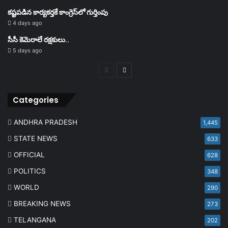
కష్టపడిన కార్యకర్తకే కాంగ్రెస్‌లో గుర్తింపు
4 days ago
సీసీ కెమెరాలే రక్షకులు..
5 days ago
Previous
Next
page
page
Categories
ANDHRA PRADESH
1,445
STATE NEWS
633
OFFICIAL
628
POLITICS
348
WORLD
290
BREAKING NEWS
273
TELANGANA
202