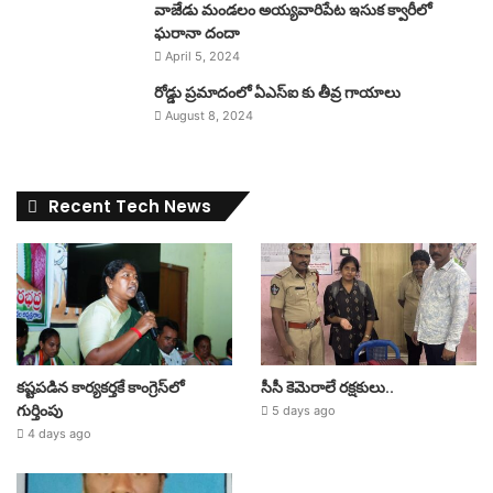
వాజేడు మండలం అయ్యవారిపేట ఇసుక క్వారీలో
ఘరానా దందా
April 5, 2024
రోడ్డు ప్రమాదంలో ఏఎస్ఐ కు తీవ్ర గాయాలు
August 8, 2024
Recent Tech News
కష్టపడిన కార్యకర్తకే కాంగ్రెస్‌లో
సీసీ కెమెరాలే రక్షకులు..
గుర్తింపు
5 days ago
4 days ago