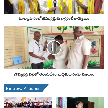
మార్కాపురంలో భవిష్యత్తుకు గ్యారంటీ కార్యక్రమం
బొమ్మిరెడ్డి పల్లెలో తెలుగుదేశం మద్దతుదారుడు విజయం
Related Articles