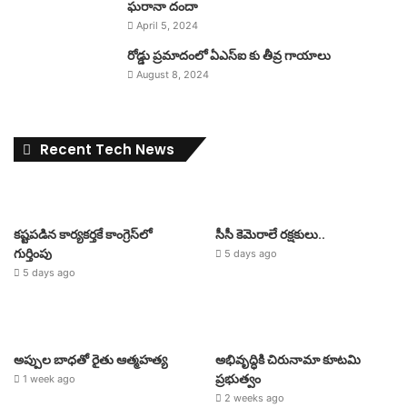
ఘరానా దందా
April 5, 2024
రోడ్డు ప్రమాదంలో ఏఎస్ఐ కు తీవ్ర గాయాలు
August 8, 2024
Recent Tech News
కష్టపడిన కార్యకర్తకే కాంగ్రెస్‌లో
సీసీ కెమెరాలే రక్షకులు..
గుర్తింపు
5 days ago
5 days ago
అప్పుల బాధతో రైతు ఆత్మహత్య
అభివృద్ధికి చిరునామా కూటమి
ప్రభుత్వం
1 week ago
2 weeks ago