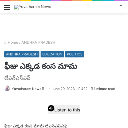
Menu
L
In
Home
/
ANDHRA PRADESH
ANDHRA PRADESH
EDUCATION
POLITICS
ఫీజు ఎక్కడ కంస మామ
టీఎన్ఎస్ఎఫ్
Send
Yuvatharam News
June 29, 2023
422
1 minute read
an
email
Listen to this
ఫీజు ఎక్కడ కంస మామ టిఎన్ఎస్ఎఫ్