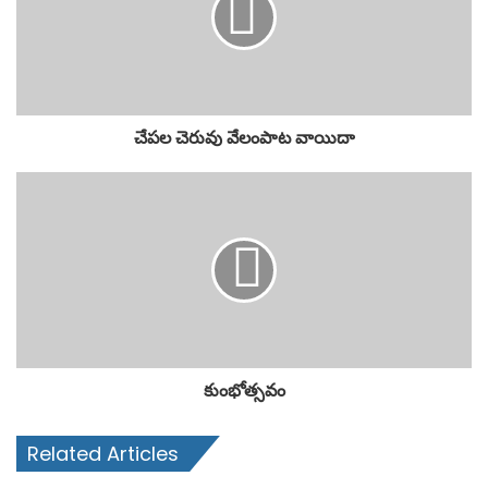
చేపల చెరువు వేలంపాట వాయిదా
కుంభోత్సవం
Related Articles