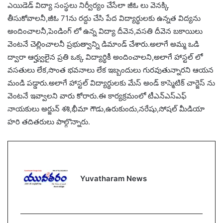
ఎయిడెడ్ విద్యా సంస్థలు నిర్వీర్యం చేసేలా జీఓ లు వెనక్కి
తీసుకోవాలనీ,జీఓ 71ను రద్దు చేసి పేద విద్యార్థులకు ఉన్నత విద్యను
అందించాలనీ,పెండింగ్ లో ఉన్న విద్యా దీవెన,వసతి దీవెన బకాయిలు
వెంటనే చెల్లించాలనీ ప్రభుత్వాన్ని డిమాండ్ చేశారు.అలాగే అమ్మ ఒడి
ద్వారా ఆర్హ్వులైన ప్రతి ఒక్క విద్యార్థికీ అందించాలని,అలాగే హాస్టల్ లో
వసతులు లేక,సొంత భవనాలు లేక ఇబ్బందులు గురవుతున్నారని ఆయన
మండి పడ్డారు.అలాగే హాస్టల్ విద్యార్థులకు మేస్ అండ్ కాస్మెటిక్ చార్జెస్ ను
వెంటనే ఇవ్వాలని వారు కోరారు.ఈ కార్యక్రమంలో టీఎన్ఎస్ఎఫ్
నాయకులు అర్జున్ శశి,భీమా గౌడు,ఉరుకుందు,నరేషు,సోషల్ మీడియా
హరి తదితరులు పాల్గొన్నారు.
Yuvatharam News