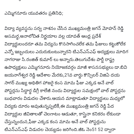
ఎమ్మిగనూరు యువతరం ప్రతినిధి;
విద్యా వ్యవస్థను సర్వ నాశనం చేసిన ముఖ్యమంత్రి జగన్ మోహన్ రెడ్డి
అసమర్థ,అనాలోచిత నిర్ణయాల వల్ల యావత్ ఆంధ్ర ప్రదేశ్
విద్యార్థులందరూ తమ విద్యను కొనసాగించలేక తమ ఫీజులు కట్టుకోలేక
ఎన్నో ఇబ్బందులు ఎదురుకుంటున్నారని టిఎన్ఎస్ఎఫ్ అద్యక్షులు మాదిగ
నాగరాజు సి.రంజిత్ కుమార్ లు అన్నారు.తెలుగుదేశం పార్టీ రాష్ట్ర
ఉపాధ్యక్షులు ఎమ్మిగనూరు నియోజకవర్గం మాజీ శాసనసభ్యులు డా.బివి
జయనాగేశ్వర రెడ్డి ఆదేశాల మేరకు,21వ వార్డు కౌన్సిలర్ విజిఏ దయ
సాగర్ ముఖ్య అథితిగ హాజరై కంస మామ ఫీజు ఎక్కడ అనే వాల్
పోస్టర్లను సిద్దార్థ డిగ్రీ కాలేజీ నందు విద్యార్థుల సమక్షంలో వాల్ పోస్టర్లను
బుధవారం విడుదల చేశారు.ఆయన మాట్లాడుతూ విద్యార్థులు మధ్యలో
విద్యకు దూరం అవుతున్నప్పటికీ,ఈ ముఖ్యమంత్రి జగన్ రెడ్డి పేద
విద్యార్దుల జీవితాలతో చెలగాటం ఆడుతూ, కాస్తైనా కనికరం లేకుండా
చేస్తున్నందున,ఫీజు ఎక్కడ కంస మామ అనే వాల్ పోస్టర్లును
టిఎన్ఎస్ఎఫ్ విడుదల చెయ్యడం జరిగింది.జీఓ నెం51 52 ద్వారా