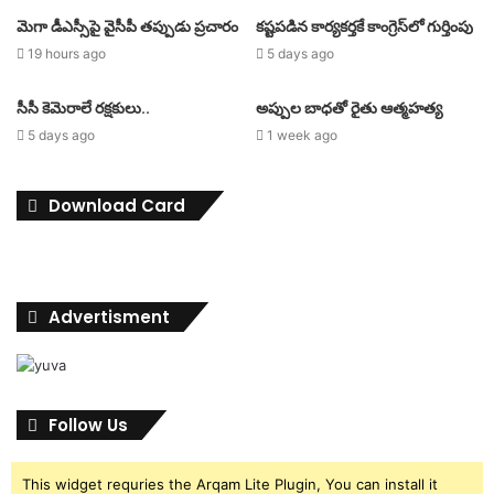
మెగా డీఎస్సీపై వైసీపీ తప్పుడు ప్రచారం
కష్టపడిన కార్యకర్తకే కాంగ్రెస్‌లో గుర్తింపు
19 hours ago
5 days ago
సీసీ కెమెరాలే రక్షకులు..
అప్పుల బాధతో రైతు ఆత్మహత్య
5 days ago
1 week ago
Download Card
Advertisment
Follow Us
This widget requries the Arqam Lite Plugin, You can install it