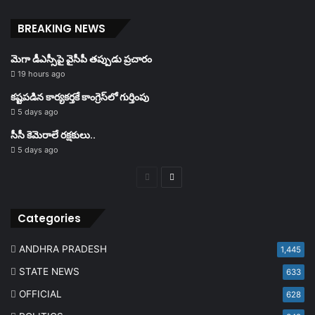
BREAKING NEWS
మెగా డీఎస్సీపై వైసీపీ తప్పుడు ప్రచారం
19 hours ago
కష్టపడిన కార్యకర్తకే కాంగ్రెస్‌లో గుర్తింపు
5 days ago
సీసీ కెమెరాలే రక్షకులు..
5 days ago
Previous
Next
page
page
Categories
ANDHRA PRADESH
1,445
STATE NEWS
633
OFFICIAL
628