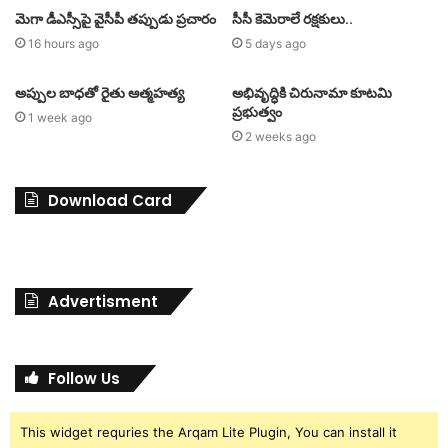
మెగా డీఎస్సీపై వైసీపీ తప్పుడు ప్రచారం
సీసీ కెమెరాలే రక్షకులు..
16 hours ago
5 days ago
అప్పుల బాధతో రైతు ఆత్మహత్య
అభివృద్ధికి చిరునామా కూటమి
ప్రభుత్వం
1 week ago
2 weeks ago
Download Card
Advertisment
Follow Us
This widget requries the Arqam Lite Plugin, You can install it