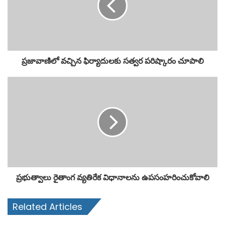
ప్రజావాణిలో వచ్చిన ఫిర్యాదులకు సత్వర పరిష్కారం చూపాలి
ప్రభుత్వాలు రైతాంగ వ్యతిరేక విధానాలను ఉపసంహరించుకోవాలి
Related Articles