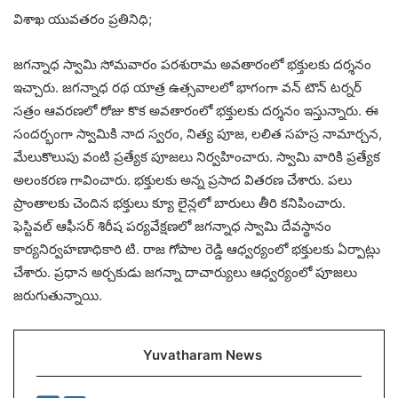
విశాఖ యువతరం ప్రతినిధి;
జగన్నాధ స్వామి సోమవారం పరశురామ అవతారంలో భక్తులకు దర్శనం
ఇచ్చారు. జగన్నాధ రథ యాత్ర ఉత్సవాలలో భాగంగా వన్ టౌన్ టర్నర్
సత్రం ఆవరణలో రోజు కొక అవతారంలో భక్తులకు దర్శనం ఇస్తున్నారు. ఈ
సందర్భంగా స్వామికి నాద స్వరం, నిత్య పూజ, లలిత సహస్ర నామార్చన,
మేలుకొలుపు వంటి ప్రత్యేక పూజలు నిర్వహించారు. స్వామి వారికి ప్రత్యేక
అలంకరణ గావించారు. భక్తులకు అన్న ప్రసాద వితరణ చేశారు. పలు
ప్రాంతాలకు చెందిన భక్తులు క్యూ లైన్లలో బారులు తీరి కనిపించారు.
ఫెస్టివల్ ఆఫీసర్ శిరీష పర్యవేక్షణలో జగన్నాధ స్వామి దేవస్థానం
కార్యనిర్వహణాధికారి టి. రాజ గోపాల రెడ్డి ఆధ్వర్యంలో భక్తులకు ఏర్పాట్లు
చేశారు. ప్రధాన అర్చకుడు జగన్నా దాచార్యులు ఆధ్వర్యంలో పూజలు
జరుగుతున్నాయి.
Yuvatharam News