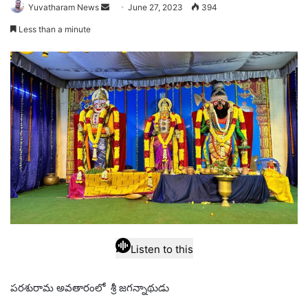
Send
Yuvatharam News
June 27, 2023
394
an
Less than a minute
email
Listen to this
పరశురామ అవతారంలో శ్రీ జగన్నాథుడు