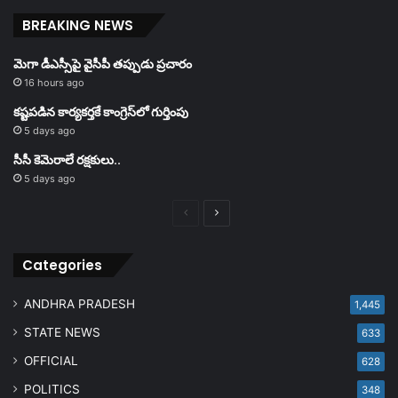
BREAKING NEWS
మెగా డీఎస్సీపై వైసీపీ తప్పుడు ప్రచారం
16 hours ago
కష్టపడిన కార్యకర్తకే కాంగ్రెస్‌లో గుర్తింపు
5 days ago
సీసీ కెమెరాలే రక్షకులు..
5 days ago
Previous
Next
page
page
Categories
ANDHRA PRADESH
1,445
STATE NEWS
633
OFFICIAL
628
POLITICS
348