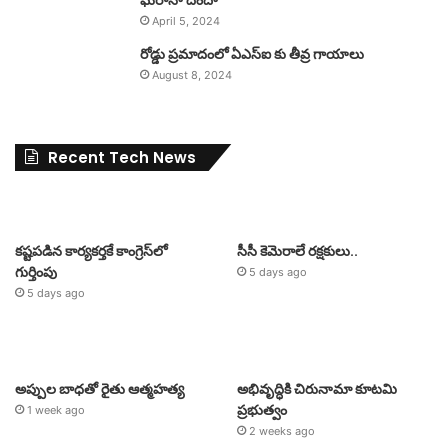
ఘరానా దందా
April 5, 2024
రోడ్డు ప్రమాదంలో ఏఎస్ఐ కు తీవ్ర గాయాలు
August 8, 2024
Recent Tech News
కష్టపడిన కార్యకర్తకే కాంగ్రెస్‌లో
సీసీ కెమెరాలే రక్షకులు..
గుర్తింపు
5 days ago
5 days ago
అప్పుల బాధతో రైతు ఆత్మహత్య
అభివృద్ధికి చిరునామా కూటమి
ప్రభుత్వం
1 week ago
2 weeks ago