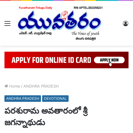
Menu
L
In
Home
/
ANDHRA PRADESH
ANDHRA PRADESH
DEVOTIONAL
పరశురామ అవతారంలో శ్రీ
జగన్నాథుడు