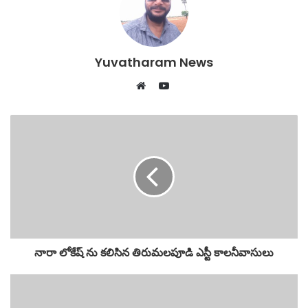
b
A
o
p
o
p
Yuvatharam News
k
YouTube
Website
నారా లోకేష్ ను కలిసిన తిరుమలపూడి ఎస్టీ కాలనీవాసులు