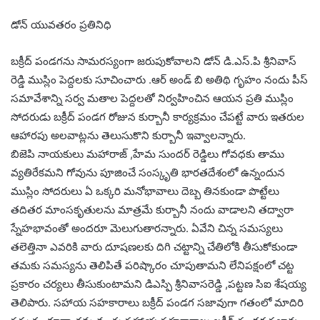
డోన్ యువతరం ప్రతినిధి
బక్రీద్ పండగను సామరస్యంగా జరుపుకోవాలని డోన్ డి.ఎస్.పి శ్రీనివాస్
రెడ్డి ముస్లిం పెద్దలకు సూచించారు .ఆర్ అండ్ బి అతిథి గృహం నందు పీస్
సమావేశాన్ని సర్వ మతాల పెద్దలతో నిర్వహించిన ఆయన ప్రతి ముస్లిం
సోదరుడు బక్రీద్ పండగ రోజున కుర్బానీ కార్యక్రమం చేపట్టే వారు ఇతరుల
ఆహారపు అలవాట్లను తెలుసుకొని కుర్బానీ ఇవ్వాలన్నారు.
బిజెపి నాయకులు మహారాజ్ ,హేమ సుందర్ రెడ్డిలు గోవధకు తాము
వ్యతిరేకమని గోవును పూజించే సంస్కృతి భారతదేశంలో ఉన్నందున
ముస్లిం సోదరులు ఏ ఒక్కరి మనోభావాలు దెబ్బ తినకుండా పొట్టేలు
తదితర మాంసకృతులను మాత్రమే కుర్బానీ నందు వాడాలని తద్వారా
స్నేహభావంతో అందరూ మెలుగుతారన్నారు. ఏవేని చిన్న సమస్యలు
తలెత్తినా ఎవరికి వారు దూషణలకు దిగి చట్టాన్ని చేతిలోకి తీసుకోకుండా
తమకు సమస్యను తెలిపితే పరిష్కారం చూపుతామని లేనిపక్షంలో చట్ట
ప్రకారం చర్యలు తీసుకుంటామని డిఎస్పి శ్రీనివాసరెడ్డి ,పట్టణ సిఐ శేషయ్య
తెలిపారు. సహాయ సహకారాలు బక్రీద్ పండగ సజావుగా గతంలో మాదిరి