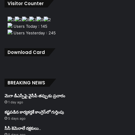
Visitor Counter
Users Today : 145
Users Yesterday : 245
Download Card
BREAKING NEWS
మెగా డీఎస్సీపై వైసీపీ తప్పుడు ప్రచారం
1 day ago
కష్టపడిన కార్యకర్తకే కాంగ్రెస్‌లో గుర్తింపు
5 days ago
సీసీ కెమెరాలే రక్షకులు..
5 days ago