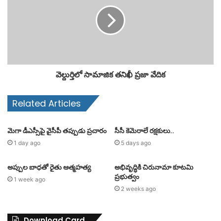
వెల్దుర్తిలో సామాజిక తనిఖీ ప్రజా వేదిక
Related Articles
మెగా డీఎస్సీపై వైసీపీ తప్పుడు ప్రచారం
సీసీ కెమెరాలే రక్షకులు..
1 day ago
5 days ago
అప్పుల బాధతో రైతు ఆత్మహత్య
అభివృద్ధికి చిరునామా కూటమి
ప్రభుత్వం
1 week ago
2 weeks ago
Download Card