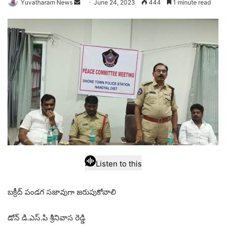
Send
Yuvatharam News
June 24, 2023
444
1 minute read
an
email
Listen to this
బక్రీద్ పండగ సజావుగా జరుపుకోవాలి
డోన్ డి.ఎస్.పి శ్రీనివాస రెడ్డి