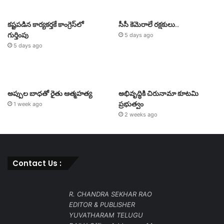
కష్టపడిన కార్యకర్తకే కాంగ్రెస్‌లో
సీసీ కెమెరాలే రక్షకులు..
గుర్తింపు
5 days ago
5 days ago
అప్పుల బాధతో రైతు ఆత్మహత్య
అభివృద్ధికి చిరునామా కూటమి
ప్రభుత్వం
1 week ago
2 weeks ago
Contact Us :
R. CHANDRA SEKHAR RAO
EDITOR & PUBLISHER
YUVATHARAM TELUGU