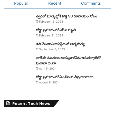
Popular
Recent
Comments
త్వరలో మార్కెట్లోకి కొత్త 50 రూపాయల నోటు
February 13, 2025
రోడ్డు ప్రమాదంలో ఎస్ఐ మృతి
February 21, 2024
ఉరి వేసుకుని కానిస్టేబుల్ ఆత్మహత్య
September 6, 2023
వాజేడు మండలం అయ్యవారిపేట ఇసుక క్వారీలో
ఘరానా దందా
April 5, 2024
రోడ్డు ప్రమాదంలో ఏఎస్ఐ కు తీవ్ర గాయాలు
August 8, 2024
Recent Tech News