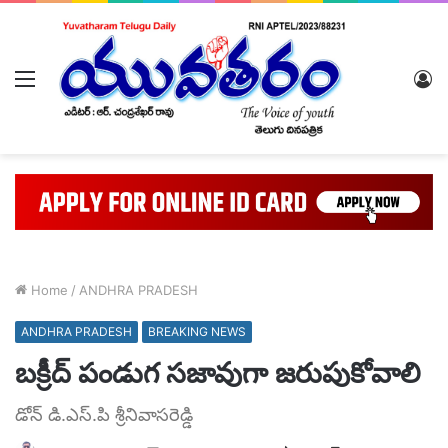
Menu
L
In
Home
/
ANDHRA PRADESH
ANDHRA PRADESH
BREAKING NEWS
బక్రీద్ పండుగ సజావుగా జరుపుకోవాలి
డోన్ డి.ఎస్.పి శ్రీనివాసరెడ్డి