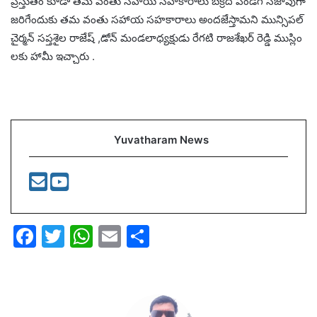
ప్రస్తుతం కూడా తమ వంతు సహాయ సహకారాలు బక్రీద్ పండగ సజావుగా
జరిగేందుకు తమ వంతు సహాయ సహకారాలు అందజేస్తామని మున్సిపల్
చైర్మన్ సప్తశైల రాజేష్ ,డోన్ మండలాధ్యక్షుడు రేగటి రాజశేఖర్ రెడ్డి ముస్లిం
లకు హామీ ఇచ్చారు .
Yuvatharam News
F
T
W
E
S
a
w
h
m
h
c
itt
at
ai
ar
e
er
s
l
e