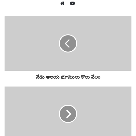
YouTube
Website
నేడు ఆలయ భూములు కౌలు వేలం