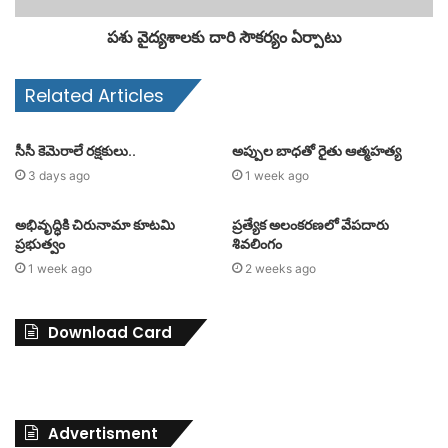
పశు వైద్యశాలకు దారి సౌకర్యం ఏర్పాటు
Related Articles
సీసీ కెమెరాలే రక్షకులు..
అప్పుల బాధతో రైతు ఆత్మహత్య
3 days ago
1 week ago
అభివృద్ధికి చిరునామా కూటమి
ప్రత్యేక అలంకరణలో వేపదారు
ప్రభుత్వం
శివలింగం
1 week ago
2 weeks ago
Download Card
Advertisment