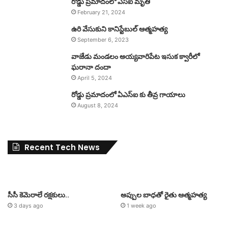
రోడ్డు ప్రమాదంలో ఎస్ఐ మృతి
February 21, 2024
ఉరి వేసుకుని కానిస్టేబుల్ ఆత్మహత్య
September 6, 2023
వాజేడు మండలం అయ్యవారిపేట ఇసుక క్వారీలో
ఘరానా దందా
April 5, 2024
రోడ్డు ప్రమాదంలో ఏఎస్ఐ కు తీవ్ర గాయాలు
August 8, 2024
Recent Tech News
సీసీ కెమెరాలే రక్షకులు..
అప్పుల బాధతో రైతు ఆత్మహత్య
3 days ago
1 week ago