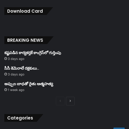
Download Card
BREAKING NEWS
కష్టపడిన కార్యకర్తకే కాంగ్రెస్‌లో గుర్తింపు
3 days ago
సీసీ కెమెరాలే రక్షకులు..
3 days ago
అప్పుల బాధతో రైతు ఆత్మహత్య
1 week ago
Previous
Next
page
page
Categories