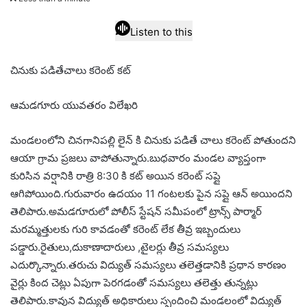
email
Listen to this
చినుకు పడితేచాలు కరెంట్ కట్
ఆమడగూరు యువతరం విలేఖరి
మండలంలోని చినగానిపల్లి లైన్ కి చినుకు పడితే చాలు కరెంట్ పోతుందని
ఆయా గ్రామ ప్రజలు వాపోతున్నారు.బుధవారం మండల వ్యాప్తంగా
కురిసిన వర్షానికి రాత్రి 8:30 కి కట్ అయిన కరెంట్ సప్లై
ఆగిపోయింది.గురువారం ఉదయం 11 గంటలకు పైన సప్లై ఆన్ అయిందని
తెలిపారు.అమడగూరులో పోలీస్ స్టేషన్ సమీపంలో ట్రాన్స్ పార్మార్
మరమ్మత్తులకు గురి కావడంతో కరెంట్ లేక తీవ్ర ఇబ్బందులు
పడ్డారు.రైతులు,దుకాణాదారులు ,టైలర్లు తీవ్ర సమస్యలు
ఎదుర్కొన్నారు.తరుచు విద్యుత్ సమస్యలు తలెత్తడానికి ప్రధాన కారణం
వైర్లు కింద చెట్లు ఏపుగా పెరగడంతో సమస్యలు తలెత్తు తున్నట్లు
తెలిపారు.కావున విద్యుత్ అధికారులు స్పందించి మండలంలో విద్యుత్